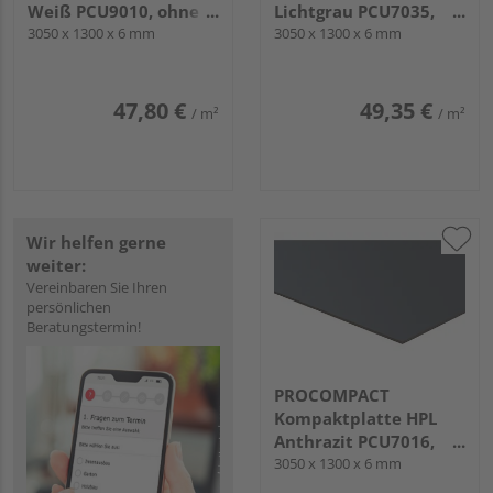
Weiß PCU9010, ohne
Lichtgrau PCU7035,
UV-Schutzfilm
3050 x 1300 x 6 mm
ohne UV-Schutzfilm
3050 x 1300 x 6 mm
47,80 €
49,35 €
/ m²
/ m²
Wir helfen gerne
weiter:
Vereinbaren Sie Ihren
persönlichen
Beratungstermin!
PROCOMPACT
Kompaktplatte HPL
Anthrazit PCU7016,
einseitig mit UV-
3050 x 1300 x 6 mm
Schutzfilm