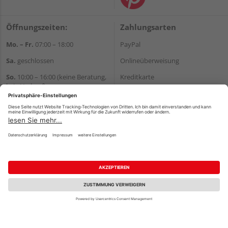
Öffnungszeiten:
Zahlungsarten
Mo. – Fr.
07:00 – 18:00
PayPal
Sa.
geschlossen
Onlineüberweisung
So.
10:00 – 16:00 (keine Beratung,
Kreditkarte
kein Verkauf)
Rechnung*
Abholungen sind von 7:00 bis
*Bonität vorausgesetzt
17:00 Uhr möglich.
Versand
Wir helfen Ihnen gerne
Versandkosten
weiter
Tel.:
+49 2462 99099
E-Mail:
shop@wicht24.de
WhatsApp
Impressum
AGB
Widerruf
Datenschutz