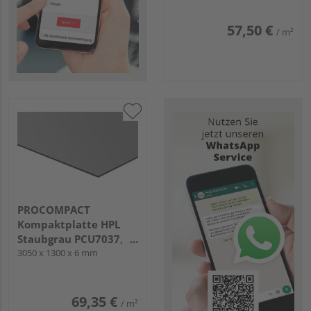
57,50 €
/ m²
PROCOMPACT
Kompaktplatte HPL
Staubgrau PCU7037,
einseitig mit UV-
3050 x 1300 x 6 mm
Schutzfilm
69,35 €
/ m²