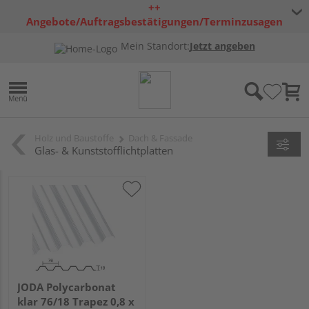
++
Angebote/Auftragsbestätigungen/Terminzusagen
bleiben freibleibend ++
Mein Standort:
Jetzt angeben
Holz und Baustoffe
Dach & Fassade
Glas- & Kunststofflichtplatten
JODA Polycarbonat
klar 76/18 Trapez 0,8 x