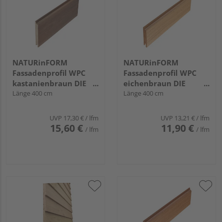
NATURinFORM
NATURinFORM
Fassadenprofil WPC
Fassadenprofil WPC
kastanienbraun DIE
eichenbraun DIE
GESTALTENDE -
Länge 400 cm
GESTALTENDE
Länge 400 cm
152x17mm
EXKLUSIV - 103x17mm
UVP
17,30 €
/ lfm
UVP
13,21 €
/ lfm
15,60 €
11,90 €
/ lfm
/ lfm