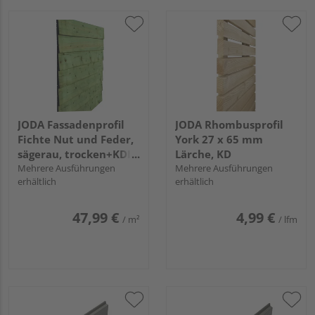
JODA Fassadenprofil
JODA Rhombusprofil
Fichte Nut und Feder,
York 27 x 65 mm
sägerau, trocken+KDI
Lärche, KD
28/19 x 146 mm
Mehrere Ausführungen
Mehrere Ausführungen
erhältlich
erhältlich
47,99 €
4,99 €
/ m²
/ lfm