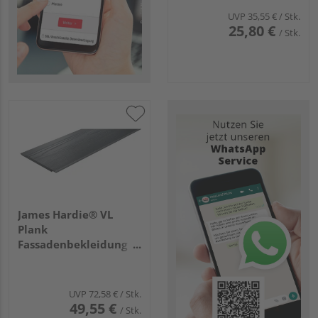
Stück/Palette
UVP
35,55 €
/ Stk.
25,80 €
/ Stk.
James Hardie® VL
Plank
Fassadenbekleidung
Holzstruktur
3600x214x11mm
Anthrazitgrau, 160
UVP
72,58 €
/ Stk.
Stück/Palette
49,55 €
/ Stk.