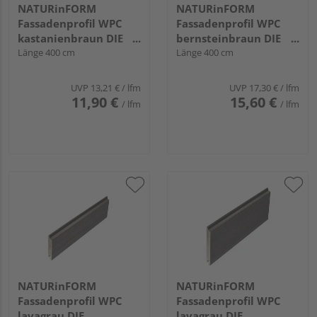
NATURinFORM
NATURinFORM
Fassadenprofil WPC
Fassadenprofil WPC
kastanienbraun DIE
bernsteinbraun DIE
GESTALTENDE
Länge 400 cm
GESTALTENDE -
Länge 400 cm
EXKLUSIV - 103x17mm
152x17mm
UVP
13,21 €
/ lfm
UVP
17,30 €
/ lfm
11,90 €
15,60 €
/ lfm
/ lfm
NATURinFORM
NATURinFORM
Fassadenprofil WPC
Fassadenprofil WPC
lavagrau DIE
lavagrau DIE