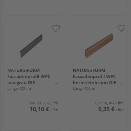
NATURinFORM
NATURinFORM
Fassadenprofil WPC
Fassadenprofil WPC
lavagrau DIE
bernsteinbraun DIE
GESTALTENDE
Länge 400 cm
GESTALTENDE -
Länge 400 cm
EXKLUSIV - 70x17mm
70x17mm
UVP
11,20 €
/ lfm
UVP
10,38 €
/ lfm
10,10 €
9,35 €
/ lfm
/ lfm