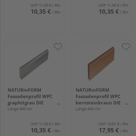
UVP
11,50 €
/ lfm
UVP
11,50 €
/ lfm
10,35 €
10,35 €
/ lfm
/ lfm
NATURinFORM
NATURinFORM
Fassadenprofil WPC
Fassadenprofil WPC
graphitgrau DIE
bernsteinbraun DIE
GESTALTENDE -
Länge 400 cm
GESTALTENDE
Länge 400 cm
103x17mm
EXKLUSIV - 152x17mm
UVP
11,50 €
/ lfm
UVP
19,91 €
/ lfm
10,35 €
17,95 €
/ lfm
/ lfm