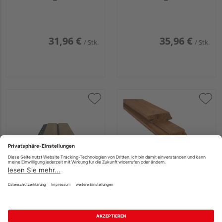
VE=221
Tiga-Clipsystem
VE=200
31,96 €
35,96 €
/ Stk.
/ Stk.
JODA Doppelprofil mit
JODA 26x90mm TIGA
Schattenfuge, foliert
Rhombusprofil
17x200mm, Länge
Thermokiefer 3,90m,
6,0m, coriander oak
für Tiga-Clipsystem
Pflegeleicht aus
VE=200
langlebigem Fenster-