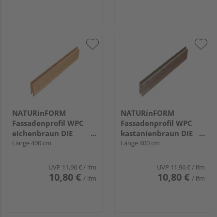
NATURinFORM
NATURinFORM
Fassadenprofil WPC
Fassadenprofil WPC
eichenbraun DIE
kastanienbraun DIE
GESTALTENDE
Länge 400 cm
GESTALTENDE
Länge 400 cm
EXKLUSIV - 70x17mm
EXKLUSIV - 70x17mm
UVP
11,96 €
/ lfm
UVP
11,96 €
/ lfm
10,80 €
10,80 €
/ lfm
/ lfm