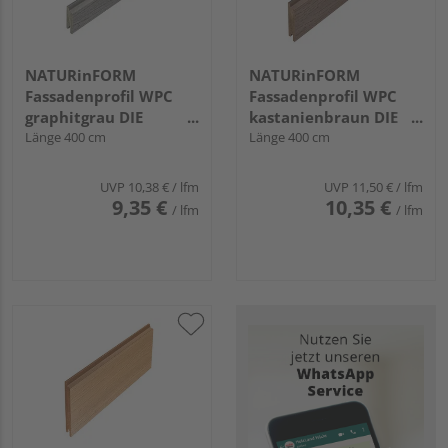
NATURinFORM
NATURinFORM
Fassadenprofil WPC
Fassadenprofil WPC
graphitgrau DIE
kastanienbraun DIE
GESTALTENDE -
Länge 400 cm
GESTALTENDE -
Länge 400 cm
70x17mm
103x17mm
UVP
10,38 €
/ lfm
UVP
11,50 €
/ lfm
9,35 €
10,35 €
/ lfm
/ lfm