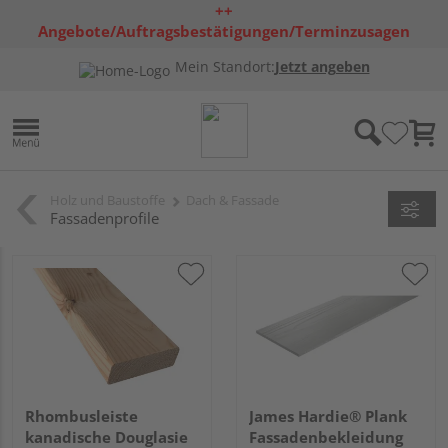
++
Angebote/Auftragsbestätigungen/Terminzusagen
bleiben freibleibend ++
Mein Standort:
Jetzt angeben
Holz und Baustoffe
Dach & Fassade
Fassadenprofile
Rhombusleiste
James Hardie® Plank
kanadische Douglasie
Fassadenbekleidung