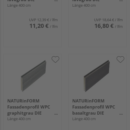
GESTALTENDE
Länge 400 cm
GESTALTENDE
Länge 400 cm
EXKLUSIV - 103x17mm
EXKLUSIV - 152x17mm
UVP
12,39 €
/ lfm
UVP
18,64 €
/ lfm
11,20 €
16,80 €
/ lfm
/ lfm
NATURinFORM
NATURinFORM
Fassadenprofil WPC
Fassadenprofil WPC
graphitgrau DIE
basaltgrau DIE
GESTALTENDE -
Länge 400 cm
GESTALTENDE
Länge 400 cm
152x17mm
EXKLUSIV - 152x17mm