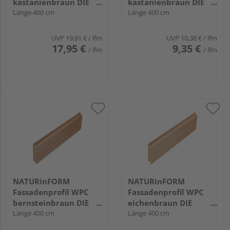
kastanienbraun DIE
kastanienbraun DIE
GESTALTENDE
Länge 400 cm
GESTALTENDE -
Länge 400 cm
EXKLUSIV - 152x17mm
70x17mm
UVP
19,91 €
/ lfm
UVP
10,38 €
/ lfm
17,95 €
9,35 €
/ lfm
/ lfm
NATURinFORM
NATURinFORM
Fassadenprofil WPC
Fassadenprofil WPC
bernsteinbraun DIE
eichenbraun DIE
GESTALTENDE -
Länge 400 cm
GESTALTENDE -
Länge 400 cm
103x17mm
103x17mm