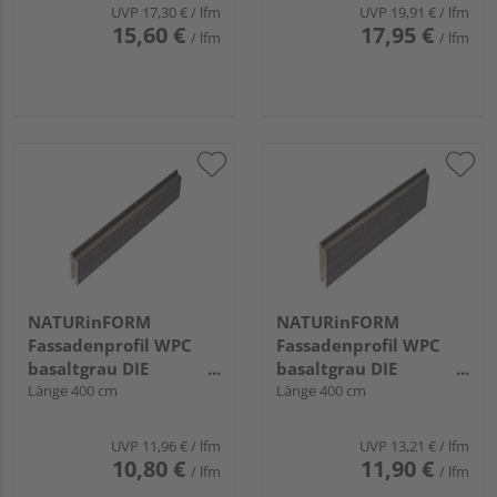
UVP
17,30 €
/ lfm
UVP
19,91 €
/ lfm
15,60 €
17,95 €
/ lfm
/ lfm
NATURinFORM
NATURinFORM
Fassadenprofil WPC
Fassadenprofil WPC
basaltgrau DIE
basaltgrau DIE
GESTALTENDE
Länge 400 cm
GESTALTENDE
Länge 400 cm
EXKLUSIV - 70x17mm
EXKLUSIV - 103x17mm
UVP
11,96 €
/ lfm
UVP
13,21 €
/ lfm
10,80 €
11,90 €
/ lfm
/ lfm