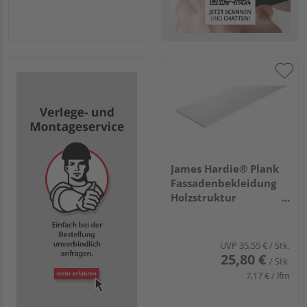
James Hardie® Plank
Fassadenbekleidung
Holzstruktur
3600x180x8mm
Schneeweiß, 84
Stück/Palette
UVP
35,55 €
/ Stk.
25,80 €
/ Stk.
7,17 € / lfm