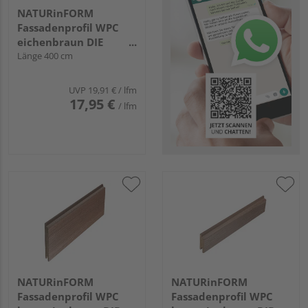
NATURinFORM
Fassadenprofil WPC
eichenbraun DIE
GESTALTENDE
Länge 400 cm
EXKLUSIV - 152x17mm
UVP
19,91 €
/ lfm
17,95 €
/ lfm
NATURinFORM
NATURinFORM
Fassadenprofil WPC
Fassadenprofil WPC