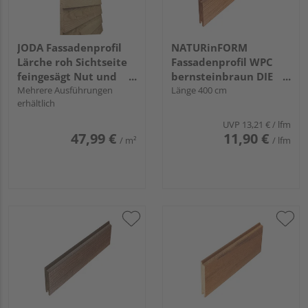
JODA Fassadenprofil
NATURinFORM
Lärche roh Sichtseite
Fassadenprofil WPC
feingesägt Nut und
bernsteinbraun DIE
Feder, 29/15 x 142 mm
Mehrere Ausführungen
GESTALTENDE
Länge 400 cm
erhältlich
EXKLUSIV - 103x17mm
UVP
13,21 €
/ lfm
47,99 €
11,90 €
/ m²
/ lfm