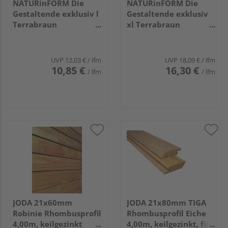
NATURinFORM Die
NATURinFORM Die
Gestaltende exklusiv l
Gestaltende exklusiv
Terrabraun
xl Terrabraun
4000x103x17mm
4000x152x17mm
UVP
12,03 €
/ lfm
UVP
18,09 €
/ lfm
10,85 €
16,30 €
/ lfm
/ lfm
JODA 21x60mm
JODA 21x80mm TIGA
Robinie Rhombusprofil
Rhombusprofil Eiche
4,00m, keilgezinkt
4,00m, keilgezinkt, für