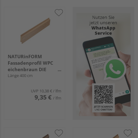
NATURinFORM
Fassadenprofil WPC
eichenbraun DIE
GESTALTENDE -
Länge 400 cm
70x17mm
UVP
10,38 €
/ lfm
9,35 €
/ lfm