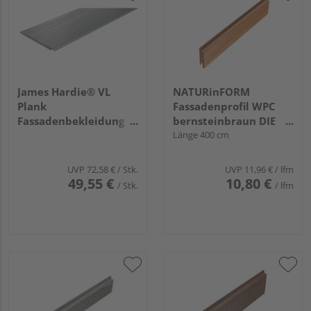
James Hardie® VL
NATURinFORM
Plank
Fassadenprofil WPC
Fassadenbekleidung
bernsteinbraun DIE
Holzstruktur
GESTALTENDE
Länge 400 cm
3600x214x11mm
EXKLUSIV - 70x17mm
Schiefergrau, 160
UVP
72,58 €
/ Stk.
UVP
11,96 €
/ lfm
Stück/Palette
49,55 €
10,80 €
/ Stk.
/ lfm