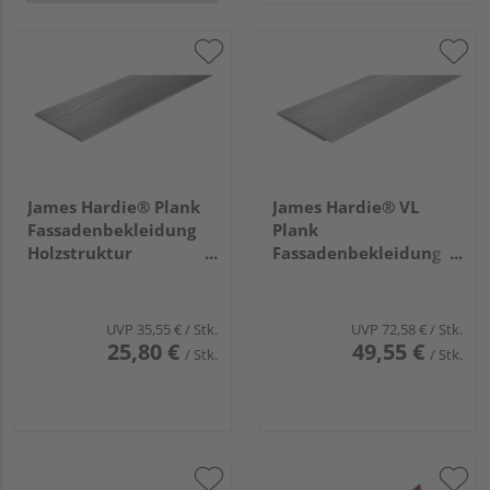
James Hardie® Plank
James Hardie® VL
Fassadenbekleidung
Plank
Holzstruktur
Fassadenbekleidung
3600x180x8mm
Holzstruktur
Schiefergrau, 84
3600x214x11mm
Stück/Palette
Nebelgrau, 160
UVP
35,55 €
/ Stk.
UVP
72,58 €
/ Stk.
Stück/Palette
25,80 €
49,55 €
/ Stk.
/ Stk.