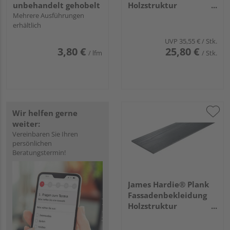
unbehandelt gehobelt
Holzstruktur
Mehrere Ausführungen
3600x180x8mm
erhältlich
Nebelgrau, 84
Stück/Palette
UVP
35,55 €
/ Stk.
3,80 €
25,80 €
/ lfm
/ Stk.
Wir helfen gerne
weiter:
Vereinbaren Sie Ihren
persönlichen
Beratungstermin!
James Hardie® Plank
Fassadenbekleidung
Holzstruktur
3600x180x8mm
Anthrazitgrau, 84