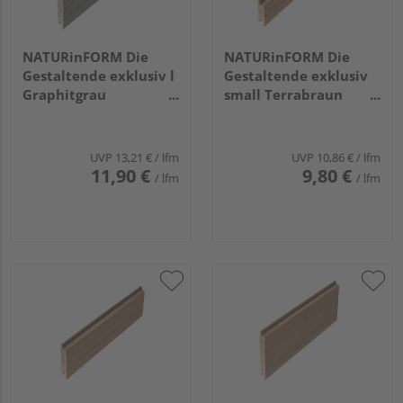
NATURinFORM Die
NATURinFORM Die
Gestaltende exklusiv l
Gestaltende exklusiv
Graphitgrau
small Terrabraun
4000x103x17mm
4000x70x17mm
UVP
13,21 €
/ lfm
UVP
10,86 €
/ lfm
11,90 €
9,80 €
/ lfm
/ lfm