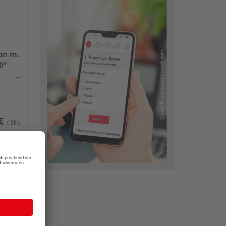
on m.
0°
20mm
€
/ Stk.