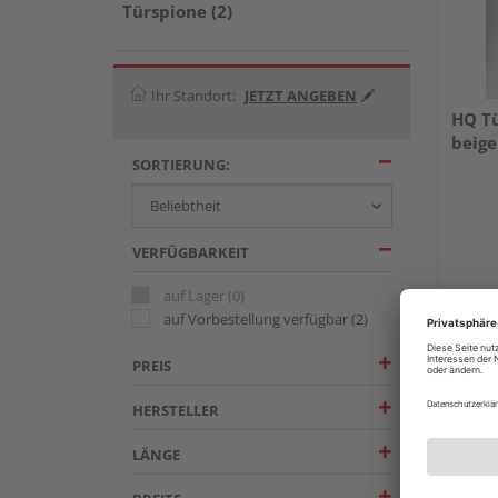
Türspione (2)
Ihr Standort:
JETZT ANGEBEN
HQ Tü
beige
SORTIERUNG:
VERFÜGBARKEIT
auf Lager
(0)
auf Vorbestellung verfügbar
(2)
PREIS
HERSTELLER
LÄNGE