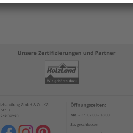
Unsere Zertifizierungen und Partner
olzhandlung GmbH & Co. KG
Öffnungszeiten:
Str. 3
Mo. – Fr.
07:00 – 18:00
ückelhoven
Sa.
geschlossen