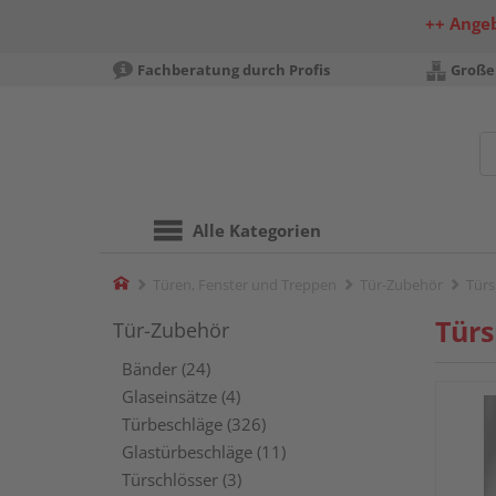
++ Ange
Fachberatung durch Profis
Große
Alle Kategorien
Home
Türen, Fenster und Treppen
Tür-Zubehör
Türs
Türs
Tür-Zubehör
Bänder (24)
Glaseinsätze (4)
Türbeschläge (326)
Glastürbeschläge (11)
Türschlösser (3)