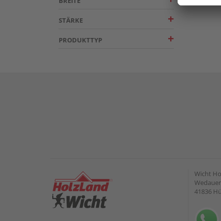
BREITE
STÄRKE
PRODUKTTYP
Wicht H
Wedauer 
41836 H