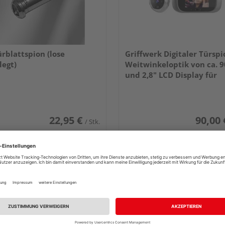
rblattspion (lose
Griffwerk Digitaler Türspi
legt)
Weitwinkeloptik von ca. 9
und 2,8" LCD Display für
Türstärken von 35 bis 1
22,95 €
90,00 
/ Stk.