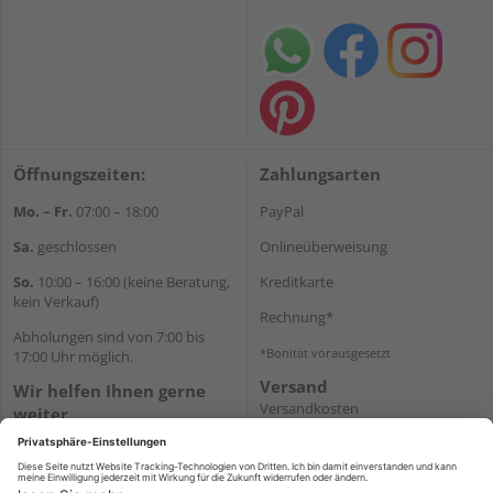
Öffnungszeiten:
Zahlungsarten
Mo. – Fr.
07:00 – 18:00
PayPal
Sa.
geschlossen
Onlineüberweisung
So.
10:00 – 16:00 (keine Beratung,
Kreditkarte
kein Verkauf)
Rechnung*
Abholungen sind von 7:00 bis
*Bonität vorausgesetzt
17:00 Uhr möglich.
Versand
Wir helfen Ihnen gerne
Versandkosten
weiter
Tel.:
+49 2462 99099
E-Mail:
shop@wicht24.de
WhatsApp