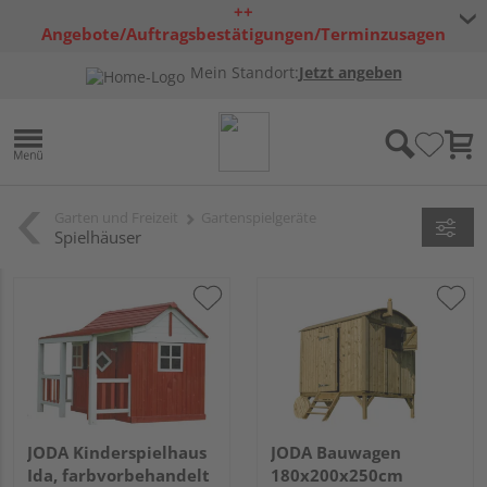
++
Angebote/Auftragsbestätigungen/Terminzusagen
bleiben freibleibend ++
Mein Standort:
Jetzt angeben
Garten und Freizeit
Gartenspielgeräte
Spielhäuser
JODA Kinderspielhaus
JODA Bauwagen
Ida, farbvorbehandelt
180x200x250cm