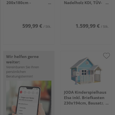
200x180cm -
Nadelholz KDI, TÜV-
weiß/schwedenrot
geprüft VE=003
(traufseitige Tür)
599,99 €
1.599,99 €
/ Stk.
/ Stk.
Wir helfen gerne
weiter:
Vereinbaren Sie Ihren
persönlichen
Beratungstermin!
JODA Kinderspielhaus
Elsa inkl. Briefkasten
230x194cm, Bausatz,
kartonverpackt,
farbvorbehandelt