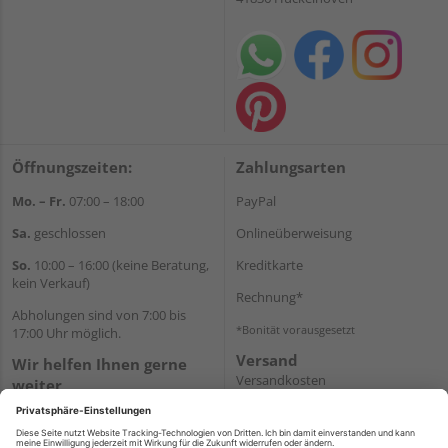
Öffnungszeiten:
Zahlungsarten
Mo. – Fr.
07:00 – 18:00
PayPal
Sa.
geschlossen
Onlineüberweisung
So.
10:00 – 16:00 (keine Beratung,
Kreditkarte
kein Verkauf)
Rechnung*
Abholungen sind von 7:00 bis
*Bonität vorausgesetzt
17:00 Uhr möglich.
Versand
Wir helfen Ihnen gerne
Versandkosten
weiter
Tel.:
+49 2462 99099
E-Mail:
shop@wicht24.de