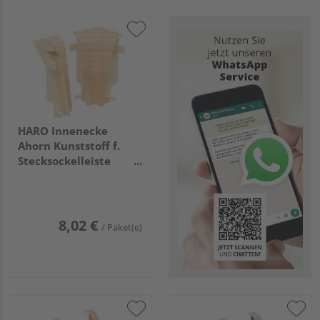
HARO Innenecke
Ahorn Kunststoff f.
Stecksockelleiste
19x58 (2 Stk/Pack)
8,02 €
/ Paket(e)