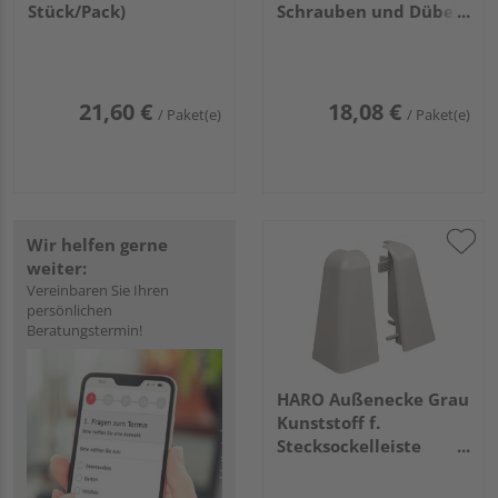
Stück/Pack)
Schrauben und Dübel
(30St/Pack) +
Bohrschablone
21,60 €
18,08 €
/ Paket(e)
/ Paket(e)
Wir helfen gerne
weiter:
Vereinbaren Sie Ihren
persönlichen
Beratungstermin!
HARO Außenecke Grau
Kunststoff f.
Stecksockelleiste
19x58 (2 Stk/Pack)