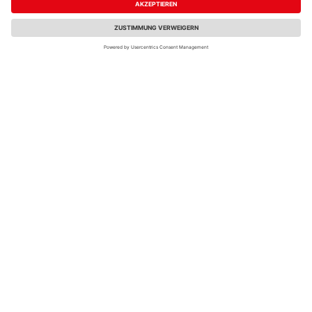
19x58 (2 Stk/Pack)
Stecksockelleiste
19x58 (2 Stk/Pack)
8,02 €
8,02 €
/ Paket(e)
/ Paket(e)
HARO Innenecke
HARO Endkappe Ahorn
Buche Kunststoff f.
Kunststoff f.
Stecksockelleiste
Stecksockelleiste
19x58 (2 Stk/Pack)
19x58 (2 Stk/Pack)