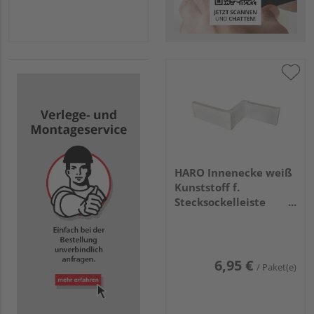
HARO Innenecke weiß
Kunststoff f.
Stecksockelleiste
16x58 (2 Stk/Pack) RAL
9016
6,95 €
/ Paket(e)