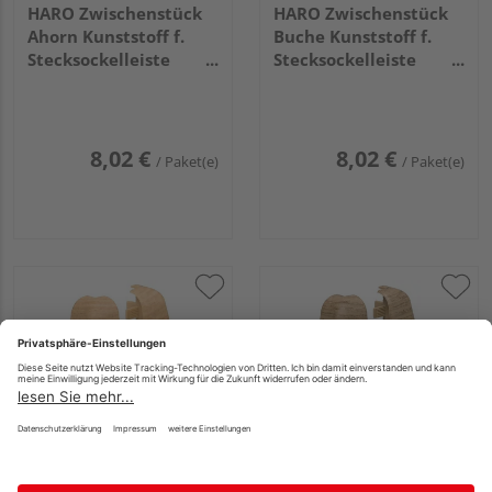
HARO Zwischenstück
HARO Zwischenstück
Ahorn Kunststoff f.
Buche Kunststoff f.
Stecksockelleiste
Stecksockelleiste
19x58 (2 Stk/Pack)
19x58 (2 Stk/Pack)
8,02 €
8,02 €
/ Paket(e)
/ Paket(e)
HARO Außenecke
HARO Außenecke
Buche Kunststoff f.
Eiche dunkel
Stecksockelleiste
Kunststoff f.