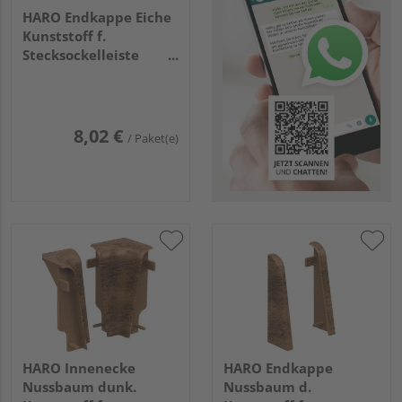
HARO Endkappe Eiche
Kunststoff f.
Stecksockelleiste
19x58 (2 Stk/Pack)
8,02 €
/ Paket(e)
HARO Innenecke
HARO Endkappe
Nussbaum dunk.
Nussbaum d.