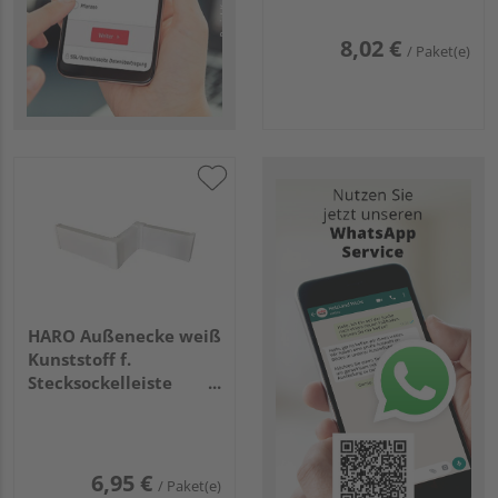
8,02 €
/ Paket(e)
HARO Außenecke weiß
Kunststoff f.
Stecksockelleiste
16x58 (2 Stk/Pack) RAL
9016
6,95 €
/ Paket(e)