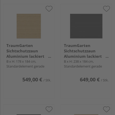
TraumGarten
TraumGarten
Sichtschutzzaun
Sichtschutzzaun
Aluminium lackiert
Aluminium lackiert
Lärche "SYSTEM ALU
B x H: 178 x 184 cm,
anthrazit "SYSTEM ALU
B x H: 238 x 184 cm,
Standardelement gerade
Standardelement gerade
PLUS"
PLUS"
549,00 €
649,00 €
/ Stk.
/ Stk.