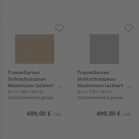
TraumGarten
TraumGarten
Sichtschutzzaun
Sichtschutzzaun
Aluminium lackiert
Aluminium lackiert
beige "SYSTEM ALU
B x H: 238 x 184 cm,
Silber "SYSTEM ALU XL"
B x H: 178 x 184 cm,
Standardelement gerade
Standardelement gerade
PLUS"
699,00 €
499,00 €
/ Stk.
/ Stk.