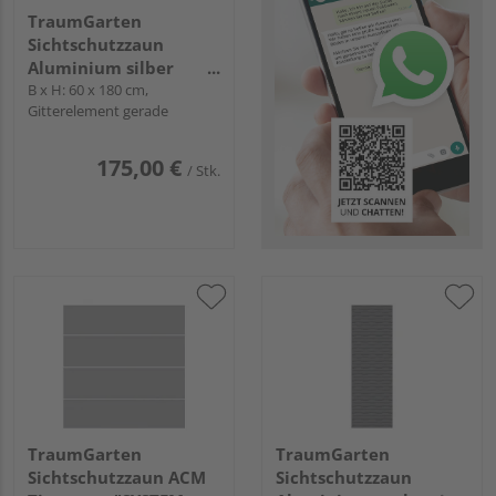
TraumGarten
Sichtschutzzaun
Aluminium silber
"Flow"
B x H: 60 x 180 cm,
Gitterelement gerade
175,00 €
/ Stk.
TraumGarten
TraumGarten
Sichtschutzzaun ACM
Sichtschutzzaun