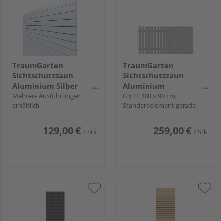
TraumGarten
TraumGarten
Sichtschutzzaun
Sichtschutzzaun
Aluminium Silber
Aluminium
"SYSTEM RHOMBUS"
Mehrere Ausführungen
pulverbeschichtet
B x H: 180 x 90 cm,
erhältlich
Standardelement gerade
silber "SQUADRA"
129,00 €
259,00 €
/ Stk.
/ Stk.