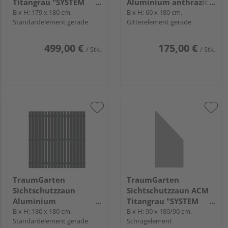
Titangrau "SYSTEM
Aluminium anthrazit
BOARD XL"
B x H: 179 x 180 cm,
"Flow"
B x H: 60 x 180 cm,
Standardelement gerade
Gitterelement gerade
499,00 €
175,00 €
/ Stk.
/ Stk.
TraumGarten
TraumGarten
Sichtschutzzaun
Sichtschutzzaun ACM
Aluminium
Titangrau "SYSTEM
pulverbeschichtet
B x H: 180 x 180 cm,
BOARD"
B x H: 90 x 180/90 cm,
Standardelement gerade
Schrägelement
anthrazit "SQUADRA"