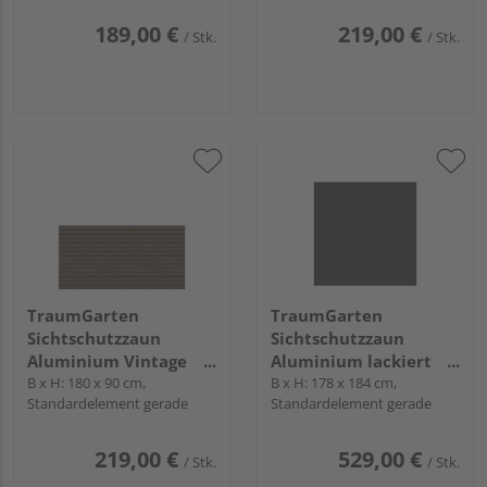
189,00 €
219,00 €
/ Stk.
/ Stk.
TraumGarten
TraumGarten
Sichtschutzzaun
Sichtschutzzaun
Aluminium Vintage
Aluminium lackiert
Oak "SYSTEM
B x H: 180 x 90 cm,
Anthrazit "SYSTEM ALU
B x H: 178 x 184 cm,
Standardelement gerade
Standardelement gerade
RHOMBUS"
PLUS"
219,00 €
529,00 €
/ Stk.
/ Stk.