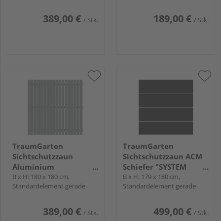
389,00 €
189,00 €
/ Stk.
/ Stk.
TraumGarten
TraumGarten
Sichtschutzzaun
Sichtschutzzaun ACM
Aluminium
Schiefer "SYSTEM
pulverbeschichtet
B x H: 180 x 180 cm,
BOARD XL"
B x H: 179 x 180 cm,
Standardelement gerade
Standardelement gerade
silber "SQUADRA"
389,00 €
499,00 €
/ Stk.
/ Stk.