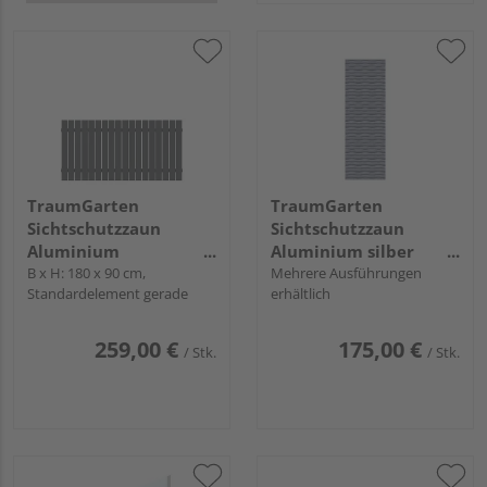
TraumGarten
TraumGarten
Sichtschutzzaun
Sichtschutzzaun
Aluminium
Aluminium silber
pulverbeschichtet
B x H: 180 x 90 cm,
"Flow"
Mehrere Ausführungen
Standardelement gerade
erhältlich
anthrazit "SQUADRA"
259,00 €
175,00 €
/ Stk.
/ Stk.