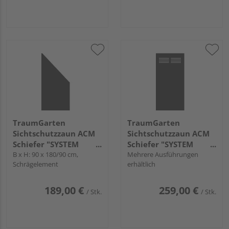
TraumGarten
TraumGarten
Sichtschutzzaun ACM
Sichtschutzzaun ACM
Schiefer "SYSTEM
Schiefer "SYSTEM
BOARD"
B x H: 90 x 180/90 cm,
BOARD"
Mehrere Ausführungen
Schrägelement
erhältlich
189,00 €
259,00 €
/ Stk.
/ Stk.