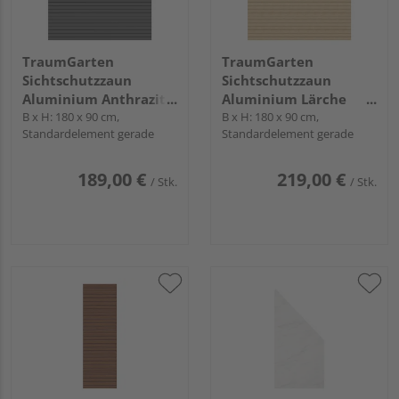
TraumGarten
TraumGarten
Sichtschutzzaun
Sichtschutzzaun
Aluminium Anthrazit
Aluminium Lärche
"SYSTEM RHOMBUS"
B x H: 180 x 90 cm,
"SYSTEM RHOMBUS"
B x H: 180 x 90 cm,
Standardelement gerade
Standardelement gerade
189,00 €
219,00 €
/ Stk.
/ Stk.