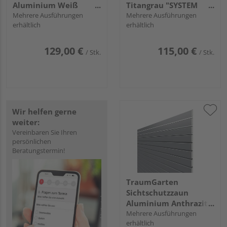
Aluminium Weiß
Titangrau "SYSTEM
"SYSTEM RHOMBUS"
Mehrere Ausführungen
BOARD"
Mehrere Ausführungen
erhältlich
erhältlich
129,00 €
115,00 €
/ Stk.
/ Stk.
Wir helfen gerne
weiter:
Vereinbaren Sie Ihren
persönlichen
Beratungstermin!
TraumGarten
Sichtschutzzaun
Aluminium Anthrazit
"SYSTEM RHOMBUS"
Mehrere Ausführungen
erhältlich