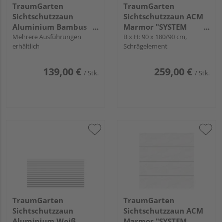
TraumGarten
TraumGarten
Sichtschutzzaun
Sichtschutzzaun ACM
Aluminium Bambus
Marmor "SYSTEM
"SYSTEM RHOMBUS"
Mehrere Ausführungen
BOARD"
B x H: 90 x 180/90 cm,
erhältlich
Schrägelement
139,00 €
259,00 €
/ Stk.
/ Stk.
TraumGarten
TraumGarten
Sichtschutzzaun
Sichtschutzzaun ACM
Aluminium Weiß
Marmor "SYSTEM