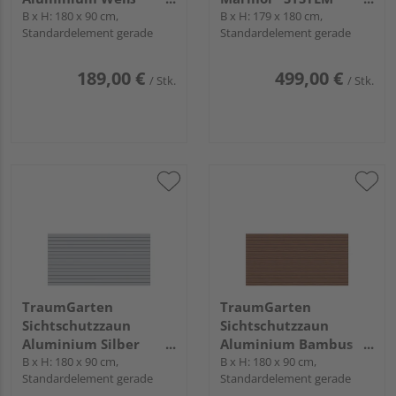
"SYSTEM RHOMBUS"
B x H: 180 x 90 cm,
BOARD XL"
B x H: 179 x 180 cm,
Standardelement gerade
Standardelement gerade
189,00 €
499,00 €
/ Stk.
/ Stk.
TraumGarten
TraumGarten
Sichtschutzzaun
Sichtschutzzaun
Aluminium Silber
Aluminium Bambus
"SYSTEM RHOMBUS"
B x H: 180 x 90 cm,
"SYSTEM RHOMBUS"
B x H: 180 x 90 cm,
Standardelement gerade
Standardelement gerade