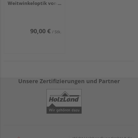
Weitwinkeloptik von
ca. 90° und 2,8" LCD
Display für Türstärken
von 35 bis 120mm
90,00 €
/ Stk.
Unsere Zertifizierungen und Partner