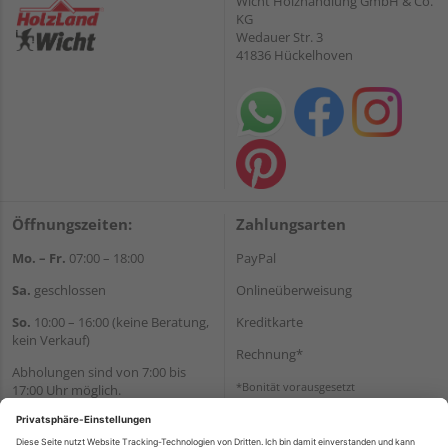
Wicht Holzhandlung GmbH & Co.
KG
Wedauer Str. 3
41836 Hückelhoven
Öffnungszeiten:
Zahlungsarten
Mo. – Fr.
07:00 – 18:00
PayPal
Sa.
geschlossen
Onlineüberweisung
So.
10:00 – 16:00 (keine Beratung,
Kreditkarte
kein Verkauf)
Rechnung*
Abholungen sind von 7:00 bis
*Bonität vorausgesetzt
17:00 Uhr möglich.
Versand
Wir helfen Ihnen gerne
Versandkosten
weiter