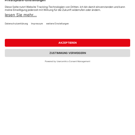
Mo. – Fr.
07:00 – 18:00
PayPal
Sa.
geschlossen
Onlineüberweisung
So.
10:00 – 16:00 (keine Beratung,
Kreditkarte
kein Verkauf)
Rechnung*
Abholungen sind von 7:00 bis
*Bonität vorausgesetzt
17:00 Uhr möglich.
Versand
Wir helfen Ihnen gerne
Versandkosten
weiter
Tel.:
+49 2462 99099
E-Mail:
shop@wicht24.de
WhatsApp
Impressum
AGB
Widerruf
Datenschutz
Reservierungsbedingungen
Vertrag widerrufen
©
HolzLand GmbH