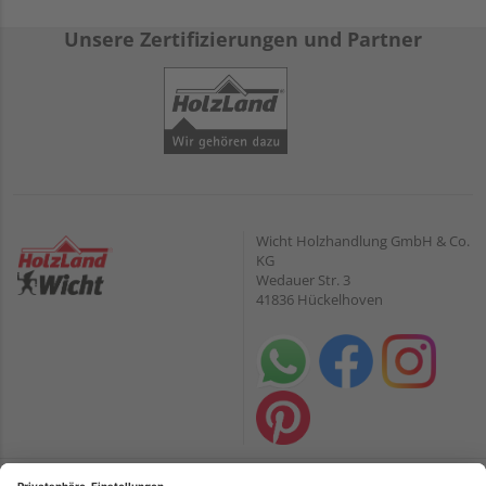
Unsere Zertifizierungen und Partner
Wicht Holzhandlung GmbH & Co.
KG
Wedauer Str. 3
41836 Hückelhoven
Öffnungszeiten:
Zahlungsarten