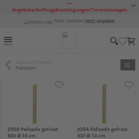
++
Angebote/Auftragsbestätigungen/Terminzusagen
bleiben freibleibend ++
Mein Standort:
Jetzt angeben
Garten und Freizeit
Palisaden
JODA Palisade gefräst
JODA Palisade gefräst
KDI Ø 10 cm
KDI Ø 14 cm