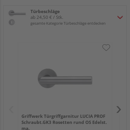
Türbeschläge
ab 24,50 € / Stk.
gesamte Kategorie Türbeschläge entdecken
Gri
Kl
Bun
Meh
Griffwerk Türgriffgarnitur LUCIA PROF
Schraubt.GK3 Rosetten rund OS Edelst.
ma.