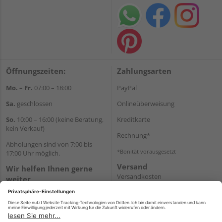
Öffnungszeiten:
Zahlungsarten
Mo. – Fr.
07:00 – 18:00
PayPal
Sa.
geschlossen
Onlineüberweisung
So.
10:00 – 16:00 (keine Beratung,
Kreditkarte
kein Verkauf)
Rechnung*
Abholungen sind von 7:00 bis
*Bonität vorausgesetzt
17:00 Uhr möglich.
Versand
Wir helfen Ihnen gerne
Versandkosten
weiter
Tel.:
+49 2462 99099
E-Mail:
shop@wicht24.de
WhatsApp