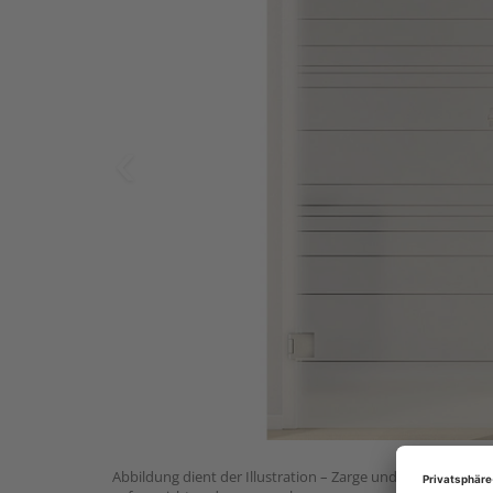
Abbildung dient der Illustration – Zarge und Beschlagset n