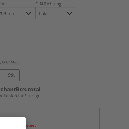
eite
DIN Richtung
,90 € / Stk.)
Stk.
rchantBox.total
ndkosten für Stückgut
en
icht im Liefergebiet