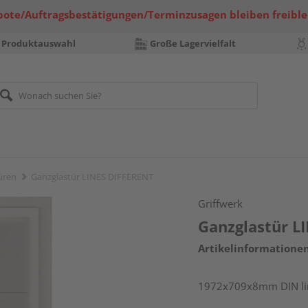
bote/Auftragsbestätigungen/Terminzusagen bleiben freible
 Produktauswahl
Große Lagervielfalt
üren
Ganzglastür LINES DIFFERENT
Griffwerk
Ganzglastür L
Artikelinformatione
1972x709x8mm DIN link