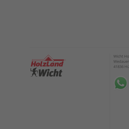
Wicht H
Wedauer 
41836 H