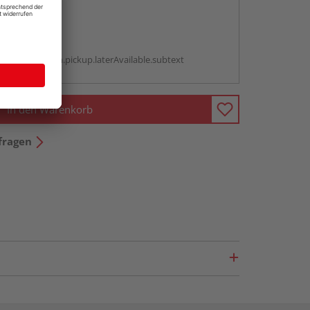
abholen
g:
antBox.option.pickup.laterAvailable.subtext
In den Warenkorb
fragen