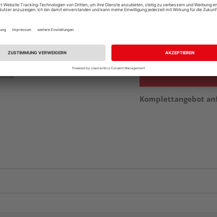
Beim Händler 
Auf Vorbestellun
vue.ads.priceMerch
Komplettangebot an