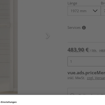
Länge
Br
Services
483,90 €
/ Stk.
(483
vue.ads.priceMe
inkl. MwSt.
zzgl. Versa
Online bestell
icht im Lieferumfang enthalten,
Ihr Standort ist n