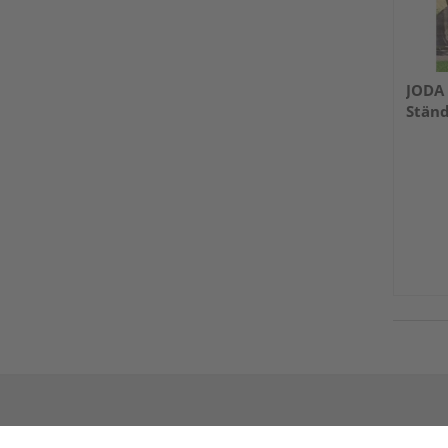
JODA 
Stän