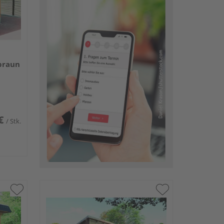
braun
€
/ Stk.