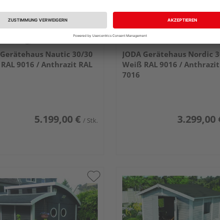
Gerätehaus Nautic 30/30
JODA Gerätehaus Nordic 3
RAL 9016 / Anthrazit RAL
Weiß RAL 9016 / Anthrazit
7016
5.199,00 €
3.299,00 
/ Stk.