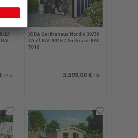
0/23
JODA Gerätehaus Nordic 30/30
 RAL
Weiß RAL 9016 / Anthrazit RAL
7016
€
3.599,00 €
/ Stk.
/ Stk.