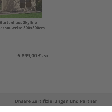
Gartenhaus Skyline
derbauweise 300x300cm
6.899,00 €
/ Stk.
Unsere Zertifizierungen und Partner