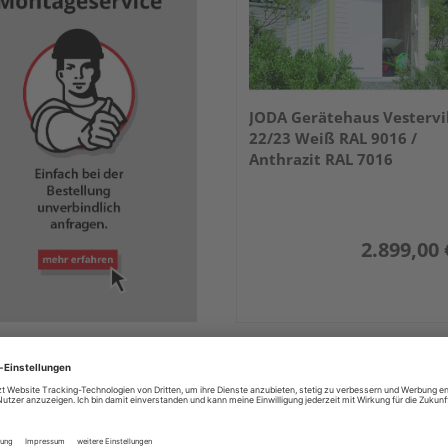
JODA Gerätehaus Vestervi
22/23 Weiß RAL 9016 /
Anthrazit RAL 7016
2.899,00 