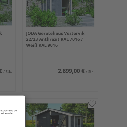
k
JODA Gerätehaus Vestervik
22/23 Anthrazit RAL 7016 /
Weiß RAL 9016
€
2.899,00 €
/ Stk.
/ Stk.