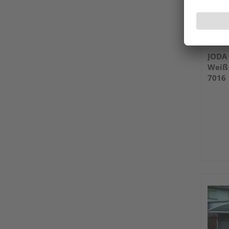
JODA 
Weiß 
7016