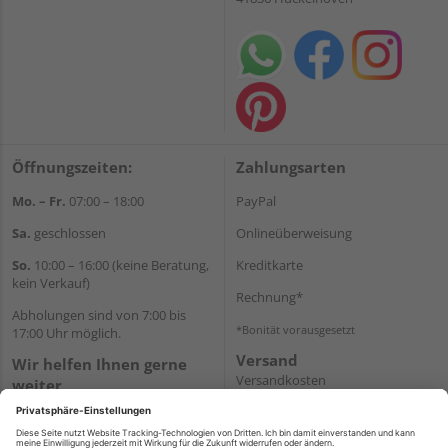
Öffnungszeiten:
Zahlungsarten
Mo. – Fr.
07:00 – 18:00
PayPal
Sa.
geschlossen
Onlineüberweisung
So.
10:00 – 16:00 (keine Beratung,
Kreditkarte
kein Verkauf)
Rechnung*
Abholungen sind von 7:00 bis
*Bonität vorausgesetzt
17:00 Uhr möglich.
Versand
Wir helfen Ihnen gerne
Versandkosten
weiter
Tel.:
+49 2462 99099
E-Mail:
shop@wicht24.de