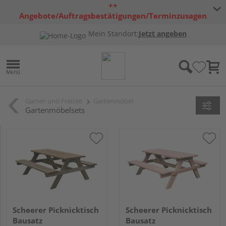
++
Angebote/Auftragsbestätigungen/Terminzusagen
bleiben freibleibend ++
Mein Standort:
Jetzt angeben
Garten und Freizeit
Gartenmöbel
Gartenmöbelsets
Scheerer Picknicktisch
Scheerer Picknicktisch
Bausatz
Bausatz