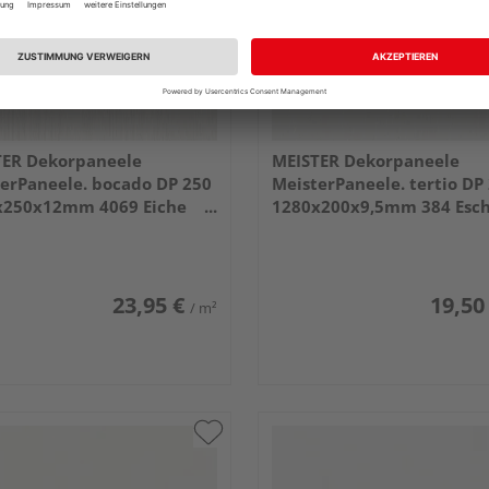
TER Dekorpaneele
MEISTER Dekorpaneele
erPaneele. bocado DP 250
MeisterPaneele. tertio DP
x250x12mm 4069 Eiche
1280x200x9,5mm 384 Esc
 deckend
alpinweiß
23,95 €
19,50
/ m²