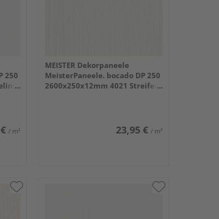
MEISTER Dekorpaneele
P 250
MeisterPaneele. bocado DP 250
eline
2600x250x12mm 4021 Streifer
silber
 €
23,95 €
/ m²
/ m²