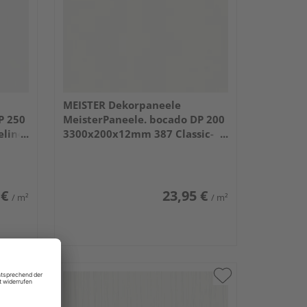
MEISTER Dekorpaneele
P 250
MeisterPaneele. bocado DP 200
eline
3300x200x12mm 387 Classic-
Weiß
 €
23,95 €
/ m²
/ m²