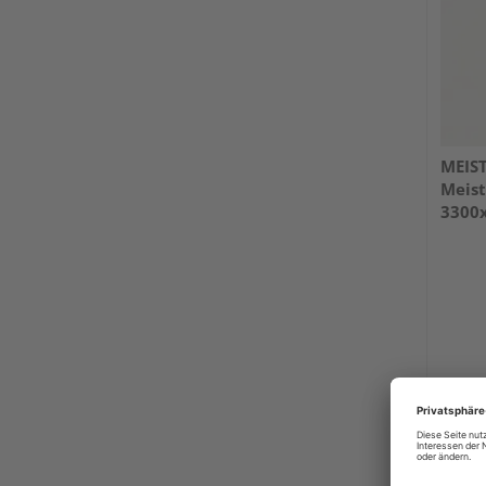
MEIS
Meist
3300
glänz