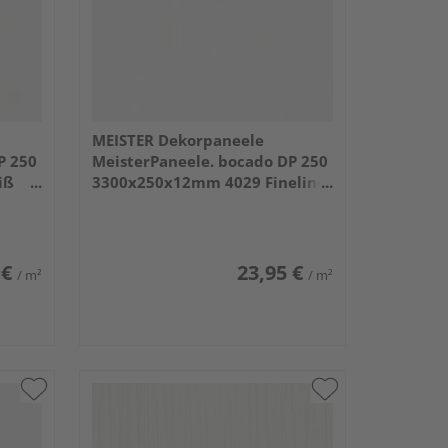
MEISTER Dekorpaneele
P 250
MeisterPaneele. bocado DP 250
iß
3300x250x12mm 4029 Fineline
weiß
 €
23,95 €
/ m²
/ m²