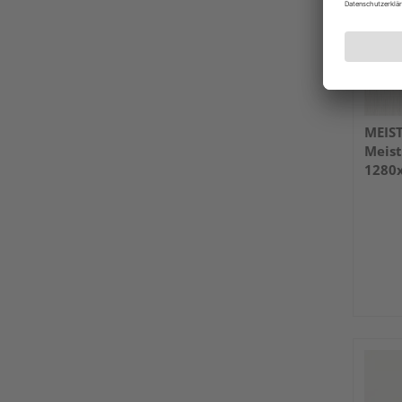
MEIS
Meist
1280
weiß