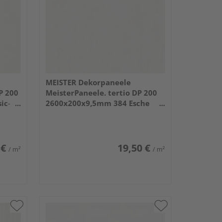
MEISTER Dekorpaneele
P 200
MeisterPaneele. tertio DP 200
ic-
2600x200x9,5mm 384 Esche
alpinweiß
 €
19,50 €
/ m²
/ m²