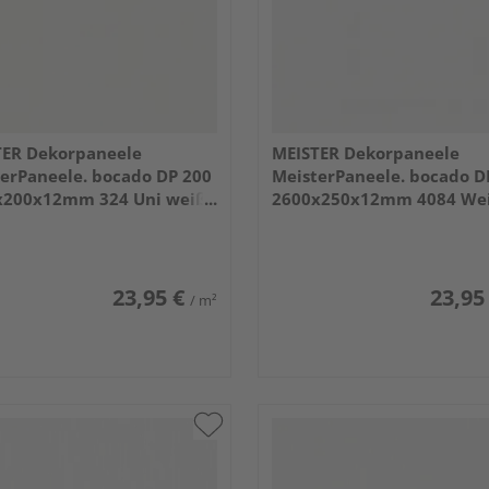
TER Dekorpaneele
MEISTER Dekorpaneele
erPaneele. bocado DP 200
MeisterPaneele. bocado D
x200x12mm 324 Uni weiß
2600x250x12mm 4084 We
end DF
Hochglanz
23,95 €
23,95
/ m²