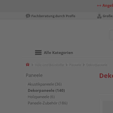
++ Ange
Fachberatung durch Profis
Große
Alle Kategorien
Home
Holz und Baustoffe
Paneele
Dekorpaneele
Dek
Paneele
Akustikpaneele (36)
Dekorpaneele (140)
Holzpaneele (6)
Paneele-Zubehör (186)