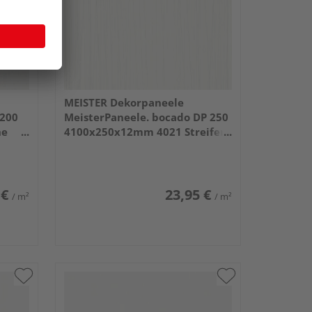
MEISTER Dekorpaneele
 200
MeisterPaneele. bocado DP 250
he
4100x250x12mm 4021 Streifer
silber
 €
23,95 €
/ m²
/ m²