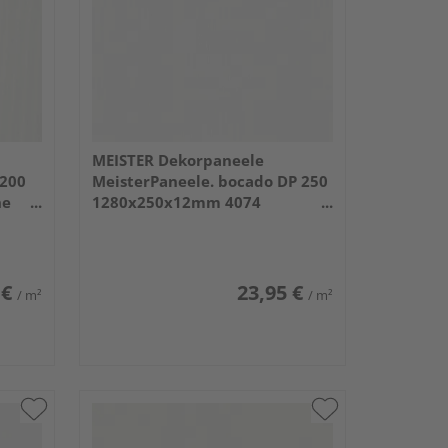
MEISTER Dekorpaneele
 200
MeisterPaneele. bocado DP 250
he
1280x250x12mm 4074
Whiteline
 €
23,95 €
/ m²
/ m²