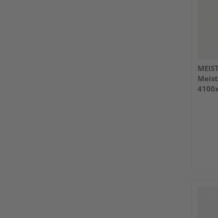
MEIS
Meist
4100
glänz