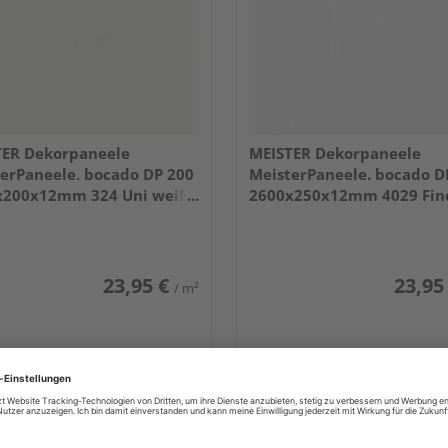
TER Dekorpaneele
MEISTER Dekorpaneele
erPaneele. bocado DP 200
MeisterPaneele. bocado D
x200x12mm 324 Uni weiß
2600x250x12mm 4029 Fin
end DF
weiß
23,95 €
23,95
/ m²