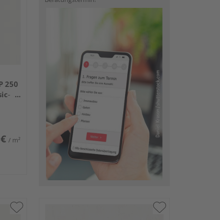
P 250
ic-
 €
/ m²