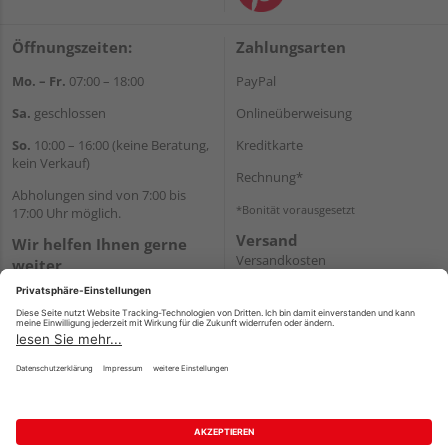
Öffnungszeiten:
Zahlungsarten
Mo. – Fr.
07:00 – 18:00
PayPal
Sa.
geschlossen
Onlineüberweisung
So.
10:00 – 16:00 (keine Beratung,
Kreditkarte
kein Verkauf)
Rechnung*
Abholungen sind von 7:00 bis
*Bonität vorausgesetzt
17:00 Uhr möglich.
Versand
Wir helfen Ihnen gerne
Versandkosten
weiter
Tel.:
+49 2462 99099
E-Mail:
shop@wicht24.de
WhatsApp
Impressum
AGB
Widerruf
Datenschutz