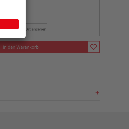
abholen
ng möglich
sstellung - vor Ort ansehen.
In den Warenkorb