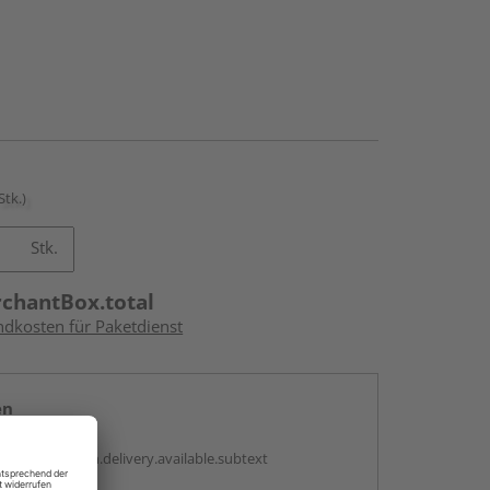
Stk.)
Stk.
rchantBox.total
ndkosten für Paketdienst
en
antBox.option.delivery.available.subtext