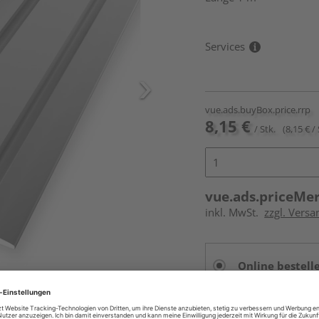
Services
vue.ads.buyBox.price.rrp
8,15 €
/ Stk.
(8,15 € / 
vue.ads.priceMe
inkl. MwSt.
zzgl. Versa
Online bestell
Auf Lager:
vue.ads.priceMerch