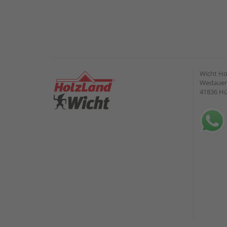
Wicht H
Wedauer 
41836 H