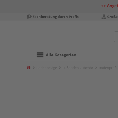
++ Ange
Fachberatung durch Profis
Große
Alle Kategorien
Home
Bodenbeläge
Fußboden-Zubehör
Bodenprofil