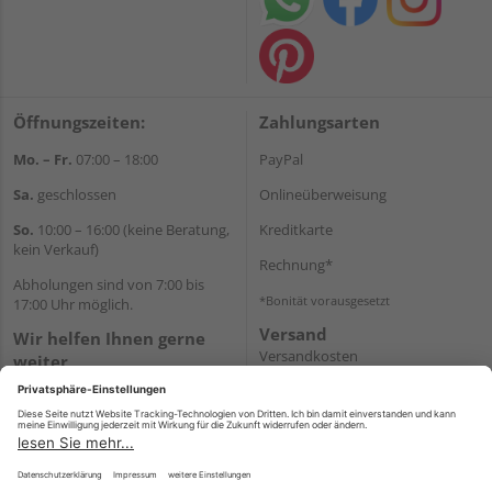
Öffnungszeiten:
Zahlungsarten
Mo. – Fr.
07:00 – 18:00
PayPal
Sa.
geschlossen
Onlineüberweisung
So.
10:00 – 16:00 (keine Beratung,
Kreditkarte
kein Verkauf)
Rechnung*
Abholungen sind von 7:00 bis
*Bonität vorausgesetzt
17:00 Uhr möglich.
Versand
Wir helfen Ihnen gerne
Versandkosten
weiter
Tel.:
+49 2462 99099
E-Mail:
shop@wicht24.de
WhatsApp