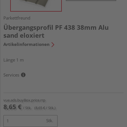
Parkettfreund
Übergangsprofil PF 438 38mm Alu
sand eloxiert
Artikelinformationen
Länge 1 m
Services
vue.ads.buyBox.price.rrp
8,65 €
/ Stk.
(8,65 € / Stk.)
Stk.