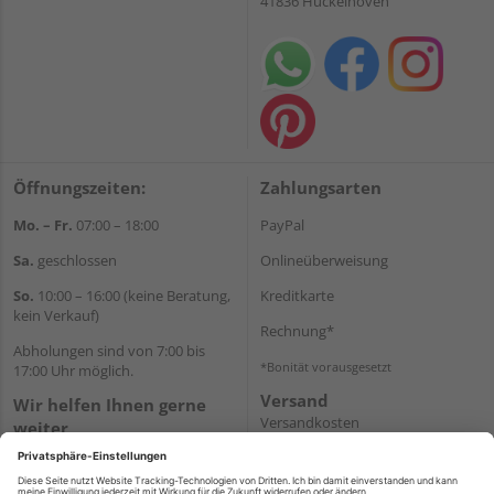
41836 Hückelhoven
Öffnungszeiten:
Zahlungsarten
Mo. – Fr.
07:00 – 18:00
PayPal
Sa.
geschlossen
Onlineüberweisung
So.
10:00 – 16:00 (keine Beratung,
Kreditkarte
kein Verkauf)
Rechnung*
Abholungen sind von 7:00 bis
*Bonität vorausgesetzt
17:00 Uhr möglich.
Versand
Wir helfen Ihnen gerne
Versandkosten
weiter
Tel.:
+49 2462 99099
E-Mail:
shop@wicht24.de