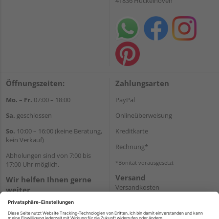
41836 Hückelhoven
Öffnungszeiten:
Zahlungsarten
Mo. – Fr.
07:00 – 18:00
PayPal
Sa.
geschlossen
Onlineüberweisung
So.
10:00 – 16:00 (keine Beratung,
Kreditkarte
kein Verkauf)
Rechnung*
Abholungen sind von 7:00 bis
*Bonität vorausgesetzt
17:00 Uhr möglich.
Versand
Wir helfen Ihnen gerne
Versandkosten
weiter
Tel.:
+49 2462 99099
E-Mail:
shop@wicht24.de