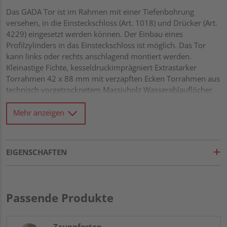
Das GADA Tor ist im Rahmen mit einer Tiefenbohrung
versehen, in die Einsteckschloss (Art. 1018) und Drücker (Art.
4229) eingesetzt werden können. Der Einbau eines
Profilzylinders in das Einsteckschloss ist möglich. Das Tor
kann links oder rechts anschlagend montiert werden.
Kleinastige Fichte, kesseldruckimprägniert Extrastarker
Torrahmen 42 x 88 mm mit verzapften Ecken Torrahmen aus
technisch vorgetrocknetem Massivholz Wasserablauflöcher
und Drainagenut im unteren Rahmen Rundkanten-Profile 18
x 121 mm mit extratiefer Trocknungsnut von 15 mm Alle
Mehr anzeigen
Verbindungen aus Edelstahl
EIGENSCHAFTEN
Passende Produkte
Zaunpfosten