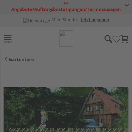
++
Angebote/Auftragsbestätigungen/Terminzusagen
bleiben freibleibend ++
Mein Standort:
Jetzt angeben
Gartentore