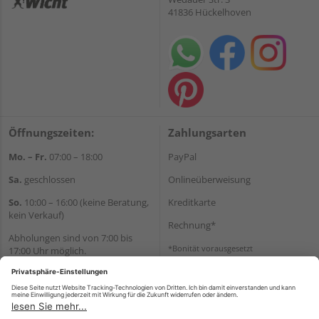
41836 Hückelhoven
Öffnungszeiten:
Zahlungsarten
Mo. – Fr.
07:00 – 18:00
PayPal
Sa.
geschlossen
Onlineüberweisung
So.
10:00 – 16:00 (keine Beratung,
Kreditkarte
kein Verkauf)
Rechnung*
Abholungen sind von 7:00 bis
*Bonität vorausgesetzt
17:00 Uhr möglich.
Versand
Wir helfen Ihnen gerne
Versandkosten
weiter
Tel.:
+49 2462 99099
E-Mail:
shop@wicht24.de