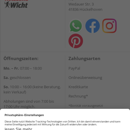
Wedauer Str. 3
41836 Hückelhoven
Öffnungszeiten:
Zahlungsarten
Mo. – Fr.
07:00 – 18:00
PayPal
Sa.
geschlossen
Onlineüberweisung
So.
10:00 – 16:00 (keine Beratung,
Kreditkarte
kein Verkauf)
Rechnung*
Abholungen sind von 7:00 bis
*Bonität vorausgesetzt
17:00 Uhr möglich.
Versand
Wir helfen Ihnen gerne
Versandkosten
weiter
Tel.:
+49 2462 99099