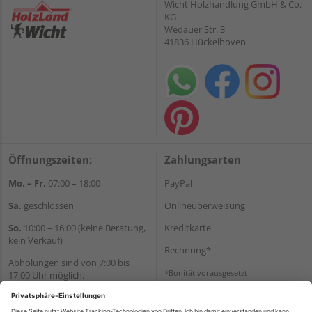
Wicht Holzhandlung GmbH & Co.
KG
Wedauer Str. 3
41836 Hückelhoven
Öffnungszeiten:
Zahlungsarten
Mo. – Fr.
07:00 – 18:00
PayPal
Sa.
geschlossen
Onlineüberweisung
So.
10:00 – 16:00 (keine Beratung,
Kreditkarte
kein Verkauf)
Rechnung*
Abholungen sind von 7:00 bis
*Bonität vorausgesetzt
17:00 Uhr möglich.
Versand
Wir helfen Ihnen gerne
Versandkosten
weiter