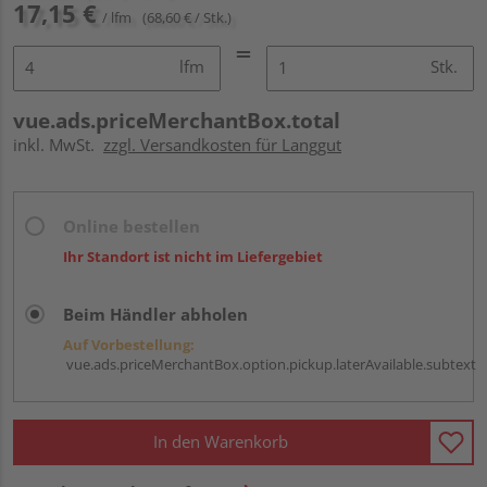
17,15 €
/ lfm
(68,60 € / Stk.)
lfm
Stk.
vue.ads.priceMerchantBox.total
inkl. MwSt.
zzgl. Versandkosten für Langgut
Online bestellen
Ihr Standort ist nicht im Liefergebiet
Beim Händler abholen
Auf Vorbestellung:
vue.ads.priceMerchantBox.option.pickup.laterAvailable.subtext
In den Warenkorb