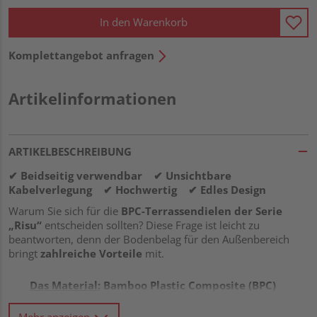
In den Warenkorb
Komplettangebot anfragen
Artikelinformationen
ARTIKELBESCHREIBUNG
✔ Beidseitig verwendbar ✔ Unsichtbare
Kabelverlegung ✔ Hochwertig ✔ Edles Design
Warum Sie sich für die
BPC-Terrassendielen der Serie
„Risu“
entscheiden sollten? Diese Frage ist leicht zu
beantworten, denn der Bodenbelag für den Außenbereich
bringt
zahlreiche Vorteile
mit.
Das Material:
Bamboo Plastic Composite (BPC)
gilt als DIE Alternative zu WPC (Wood Plastic
Composite). Sie verbindet gekonnt
beste