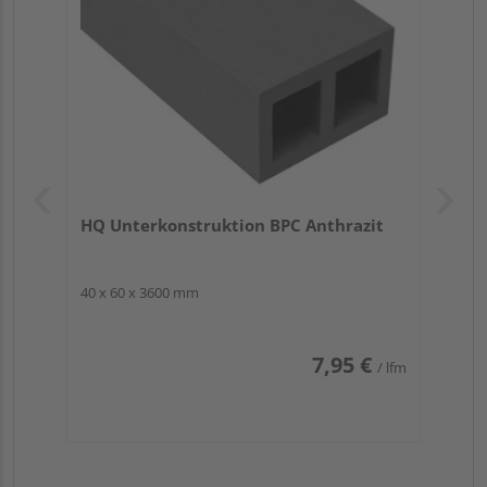
Blick:
…geringes Gewicht
…weniger Materialbedarf
…preisgünstiger als Massivprofile
…unsichtbare Kabelverlegung möglich (durch
Hohlkammern)
…bei Zuschnitt Versiegelung der Kammern
bedenken!
…ausreichend Gefälle einplanen und geringeren
Unterkonstruktionsabstand beachten
HQ Unterkonstruktion BPC Anthrazit
40 x 60 x 3600 mm
Die Optik:
Die Terrassendiele „Risu“ überzeugt mit
ihrer
stilvollen, dunklen Farbgebung
sowie
7,95 €
/ lfm
unterschiedlich gestalteten
Oberflächenbeschaffenheiten
für…
…eine elegante Optik im Stile exklusiver Edelhölzer
…eine hervorragende Kombinierbarkeit mit Möbeln
& Dekorationen mittlerer Farbtöne