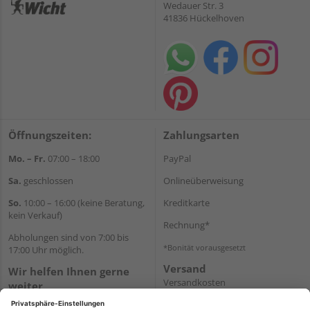
Wedauer Str. 3
41836 Hückelhoven
Öffnungszeiten:
Zahlungsarten
Mo. – Fr.
07:00 – 18:00
PayPal
Sa.
geschlossen
Onlineüberweisung
So.
10:00 – 16:00 (keine Beratung,
Kreditkarte
kein Verkauf)
Rechnung*
Abholungen sind von 7:00 bis
*Bonität vorausgesetzt
17:00 Uhr möglich.
Versand
Wir helfen Ihnen gerne
Versandkosten
weiter
Tel.:
+49 2462 99099