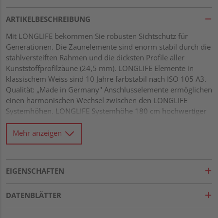
ARTIKELBESCHREIBUNG
Mit LONGLIFE bekommen Sie robusten Sichtschutz für
Generationen. Die Zaunelemente sind enorm stabil durch die
stahlversteiften Rahmen und die dicksten Profile aller
Kunststoffprofilzäune (24,5 mm). LONGLIFE Elemente in
klassischem Weiss sind 10 Jahre farbstabil nach ISO 105 A3.
Qualität: „Made in Germany" Anschlusselemente ermöglichen
einen harmonischen Wechsel zwischen den LONGLIFE
Systemhöhen. LONGLIFE Systemhöhe 180 cm hochwertiger
Fenster-Kunststoff, weiß Leisten 5 x 30 mm im Rahmen
geheftet und untereinander verklebt Maschenweite ca. 40 x
Mehr anzeigen
40 mm
EIGENSCHAFTEN
DATENBLÄTTER