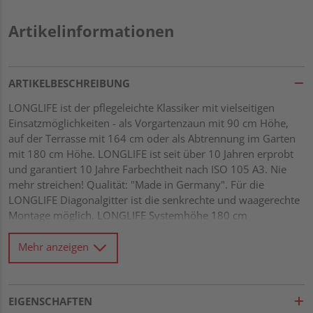
Artikelinformationen
ARTIKELBESCHREIBUNG
LONGLIFE ist der pflegeleichte Klassiker mit vielseitigen
Einsatzmöglichkeiten - als Vorgartenzaun mit 90 cm Höhe,
auf der Terrasse mit 164 cm oder als Abtrennung im Garten
mit 180 cm Höhe. LONGLIFE ist seit über 10 Jahren erprobt
und garantiert 10 Jahre Farbechtheit nach ISO 105 A3. Nie
mehr streichen! Qualität: "Made in Germany". Für die
LONGLIFE Diagonalgitter ist die senkrechte und waagerechte
Montage möglich. LONGLIFE Systemhöhe 180 cm
hochwertiger Fenster-Kunststoff, weiß Leisten 5 x 30 mm im
Rahmen geheftet und untereinander verklebt Maschenweite
Mehr anzeigen
ca. 40 x 40 mm
EIGENSCHAFTEN