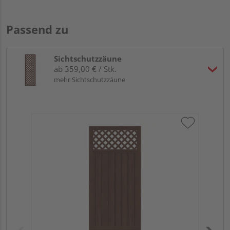
Passend zu
Sichtschutzzäune
ab 359,00 € / Stk.
mehr Sichtschutzzäune
Tr
Ku
B x