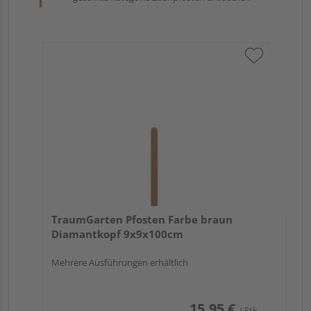
Tr
zu
7x
TraumGarten Pfosten Farbe braun
Diamantkopf 9x9x100cm
Mehrere Ausführungen erhältlich
15,95 €
/ Stk.