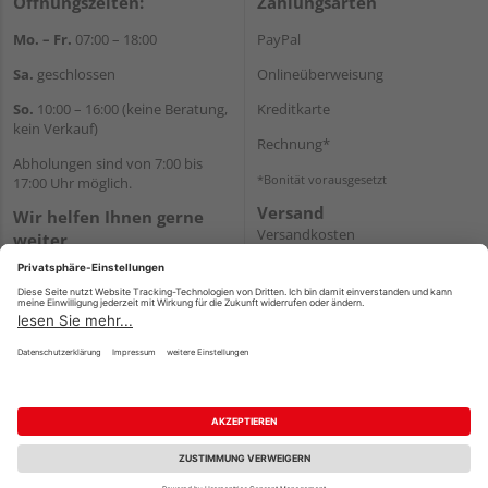
Öffnungszeiten:
Zahlungsarten
Mo. – Fr.
07:00 – 18:00
PayPal
Sa.
geschlossen
Onlineüberweisung
So.
10:00 – 16:00 (keine Beratung,
Kreditkarte
kein Verkauf)
Rechnung*
Abholungen sind von 7:00 bis
*Bonität vorausgesetzt
17:00 Uhr möglich.
Versand
Wir helfen Ihnen gerne
Versandkosten
weiter
Tel.:
+49 2462 99099
E-Mail:
shop@wicht24.de
WhatsApp
Impressum
AGB
Widerruf
Datenschutz
Reservierungsbedingungen
Vertrag widerrufen
©
HolzLand GmbH