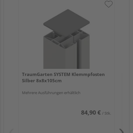
Tr
An
Meh
TraumGarten SYSTEM Klemmpfosten
Silber 8x8x105cm
Mehrere Ausführungen erhältlich
84,90 €
/ Stk.