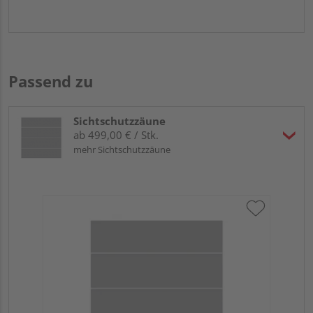
Passend zu
Sichtschutzzäune
ab 499,00 € / Stk.
mehr Sichtschutzzäune
Tr
Ma
B x