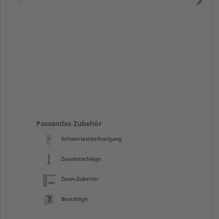
Pas
Passendes Zubehör
Schwerlastbefestigung
Zaunbeschläge
Zaun-Zubehör
Beschläge