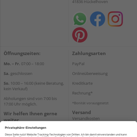
41836 Hückelhoven
Öffnungszeiten:
Zahlungsarten
Mo. – Fr.
07:00 – 18:00
PayPal
Sa.
geschlossen
Onlineüberweisung
So.
10:00 – 16:00 (keine Beratung,
Kreditkarte
kein Verkauf)
Rechnung*
Abholungen sind von 7:00 bis
*Bonität vorausgesetzt
17:00 Uhr möglich.
Versand
Wir helfen Ihnen gerne
Versandkosten
weiter
Tel.:
+49 2462 99099
E-Mail:
shop@wicht24.de