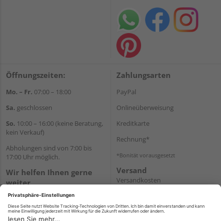
Öffnungszeiten:
Zahlungsarten
Mo. – Fr.
07:00 – 18:00
PayPal
Sa.
geschlossen
Onlineüberweisung
So.
10:00 – 16:00 (keine Beratung,
Kreditkarte
kein Verkauf)
Rechnung*
Abholungen sind von 7:00 bis
*Bonität vorausgesetzt
17:00 Uhr möglich.
Versand
Wir helfen Ihnen gerne
Versandkosten
weiter
Tel.:
+49 2462 99099
E-Mail:
shop@wicht24.de
WhatsApp