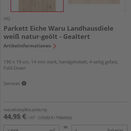
HQ
Parkett Eiche Waru Landhausdiele
weiß natur-geölt - Gealtert
Artikelinformationen
190 x 19 cm, 14 mm stark, handgehobelt, 4-seitig gefast,
Fold-Down
Services
vue.ads.buyBox.price.rrp
44,95 €
/ m²
(129,82 € / Paket(e))
m²
Paket(e)