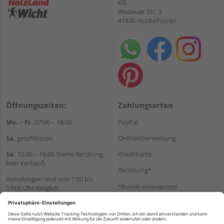
KG
Wedauer Str. 3
41836 Hückelhoven
Öffnungszeiten:
Zahlungsarten
Mo. – Fr.
07:00 – 18:00
PayPal
Sa.
geschlossen
Onlineüberweisung
So.
10:00 – 16:00 (keine Beratung,
Kreditkarte
kein Verkauf)
Rechnung*
Abholungen sind von 7:00 bis
*Bonität vorausgesetzt
17:00 Uhr möglich.
Versand
Wir helfen Ihnen gerne
Versandkosten
weiter
Tel.:
+49 2462 99099