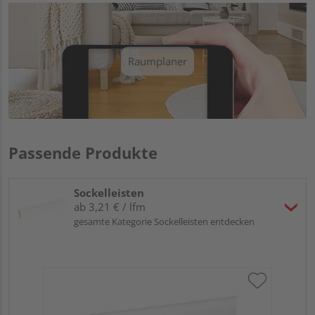
Raumplaner
Passende Produkte
Sockelleisten
ab 3,21 € / lfm
gesamte Kategorie Sockelleisten entdecken
HA
wei