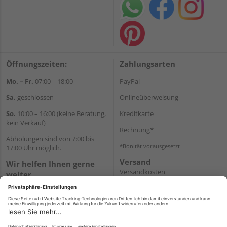
Öffnungszeiten:
Zahlungsarten
Mo. – Fr.
07:00 – 18:00
PayPal
Sa.
geschlossen
Onlineüberweisung
So.
10:00 – 16:00 (keine Beratung,
Kreditkarte
kein Verkauf)
Rechnung*
Abholungen sind von 7:00 bis
*Bonität vorausgesetzt
17:00 Uhr möglich.
Versand
Wir helfen Ihnen gerne
Versandkosten
weiter
Tel.:
+49 2462 99099
E-Mail:
shop@wicht24.de
WhatsApp