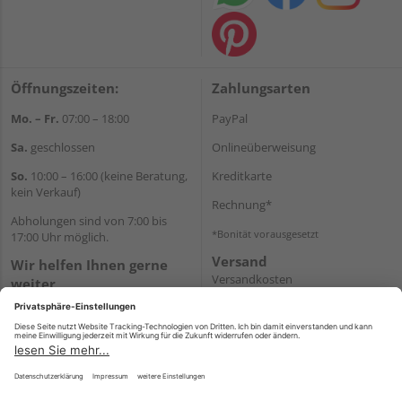
Öffnungszeiten:
Zahlungsarten
Mo. – Fr.
07:00 – 18:00
PayPal
Sa.
geschlossen
Onlineüberweisung
So.
10:00 – 16:00 (keine Beratung,
Kreditkarte
kein Verkauf)
Rechnung*
Abholungen sind von 7:00 bis
*Bonität vorausgesetzt
17:00 Uhr möglich.
Versand
Wir helfen Ihnen gerne
Versandkosten
weiter
Tel.:
+49 2462 99099
E-Mail:
shop@wicht24.de
WhatsApp