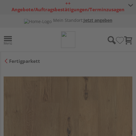
++
Angebote/Auftragsbestätigungen/Terminzusagen
bleiben freibleibend ++
Mein Standort:
Jetzt angeben
Fertigparkett