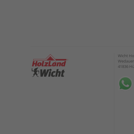
Wicht H
Wedauer 
41836 H