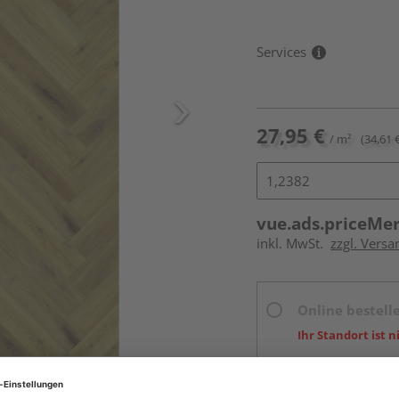
Services
27,95 €
/ m²
(34,61 
vue.ads.priceMe
inkl. MwSt.
zzgl. Versa
Online bestell
Ihr Standort ist n
Beim Händler 