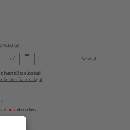
€ / Paket(e))
m²
Paket(e)
rchantBox.total
ndkosten für Stückgut
en
icht im Liefergebiet
abholen