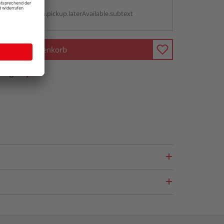
g:
antBox.option.pickup.laterAvailable.subtext
In den Warenkorb
fragen