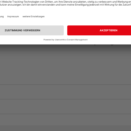
Auf Vorbestellun
vue.ads.priceMerch
Komplettangebot an