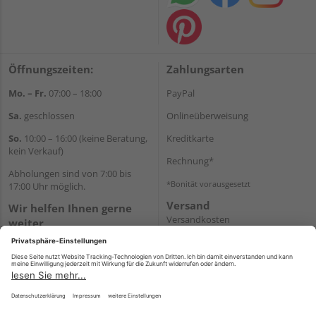
Öffnungszeiten:
Zahlungsarten
Mo. – Fr.
07:00 – 18:00
PayPal
Sa.
geschlossen
Onlineüberweisung
So.
10:00 – 16:00 (keine Beratung,
Kreditkarte
kein Verkauf)
Rechnung*
Abholungen sind von 7:00 bis
*Bonität vorausgesetzt
17:00 Uhr möglich.
Versand
Wir helfen Ihnen gerne
Versandkosten
weiter
Tel.:
+49 2462 99099
E-Mail:
shop@wicht24.de
WhatsApp