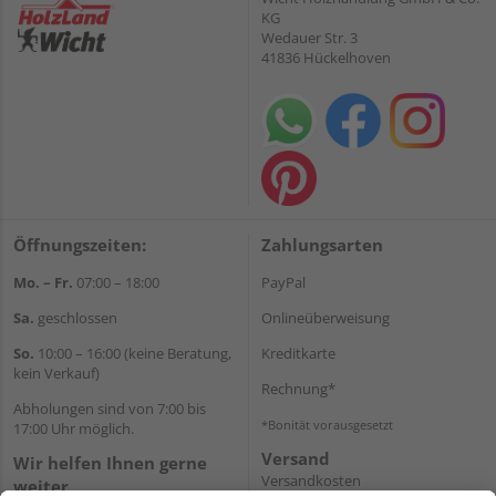
KG
Wedauer Str. 3
41836 Hückelhoven
Öffnungszeiten:
Zahlungsarten
Mo. – Fr.
07:00 – 18:00
PayPal
Sa.
geschlossen
Onlineüberweisung
So.
10:00 – 16:00 (keine Beratung,
Kreditkarte
kein Verkauf)
Rechnung*
Abholungen sind von 7:00 bis
*Bonität vorausgesetzt
17:00 Uhr möglich.
Versand
Wir helfen Ihnen gerne
Versandkosten
weiter