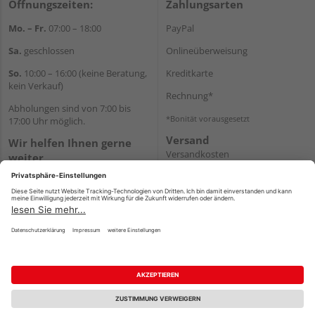
Öffnungszeiten:
Zahlungsarten
Mo. – Fr.
07:00 – 18:00
PayPal
Sa.
geschlossen
Onlineüberweisung
So.
10:00 – 16:00 (keine Beratung,
Kreditkarte
kein Verkauf)
Rechnung*
Abholungen sind von 7:00 bis
*Bonität vorausgesetzt
17:00 Uhr möglich.
Versand
Wir helfen Ihnen gerne
Versandkosten
weiter
Tel.:
+49 2462 99099
E-Mail:
shop@wicht24.de
WhatsApp
Impressum
AGB
Widerruf
Datenschutz
Reservierungsbedingungen
Vertrag widerrufen