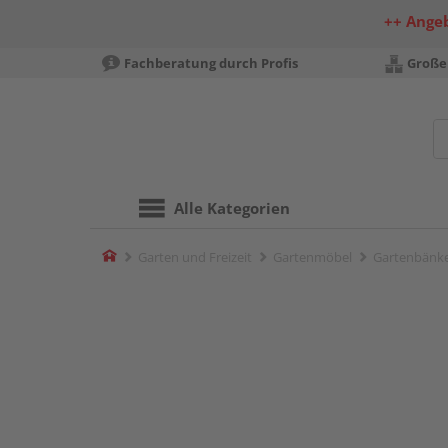
++ Ange
Fachberatung durch Profis
Große
Alle Kategorien
Home
Garten und Freizeit
Gartenmöbel
Gartenbänk