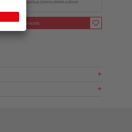
antBox.option.pickup.laterAvailable.subtext
In den Warenkorb