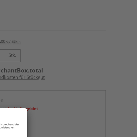
,00 € / Stk.)
Stk.
rchantBox.total
ndkosten für Stückgut
en
icht im Liefergebiet
abholen
g: