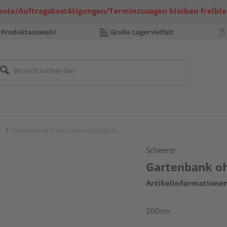
bote/Auftragsbestätigungen/Terminzusagen bleiben freible
 Produktauswahl
Große Lagervielfalt
e
Gartenbank ohne Lehne Douglasie
Scheerer
Gartenbank oh
Artikelinformatione
200cm