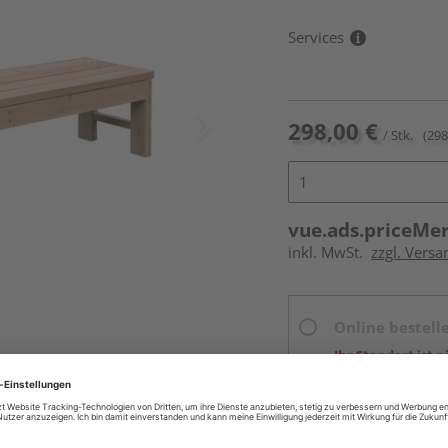
Services
298,00 €
/ Stk.
(298
vue.ads.priceMe
inkl. MwSt.
zzgl. Versa
Online bestell
Ihr Standort ist n
Beim Händler 
Auf Vorbestellun