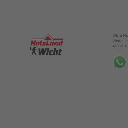
Wicht H
Wedauer 
41836 H