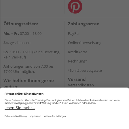
Öffnungszeiten:
Zahlungsarten
Mo. – Fr.
07:00 – 18:00
PayPal
Sa.
geschlossen
Onlineüberweisung
So.
10:00 – 16:00 (keine Beratung,
Kreditkarte
kein Verkauf)
Rechnung*
Abholungen sind von 7:00 bis
*Bonität vorausgesetzt
17:00 Uhr möglich.
Versand
Wir helfen Ihnen gerne
Versandkosten
weiter
Tel.:
+49 2462 99099
E-Mail:
shop@wicht24.de
WhatsApp