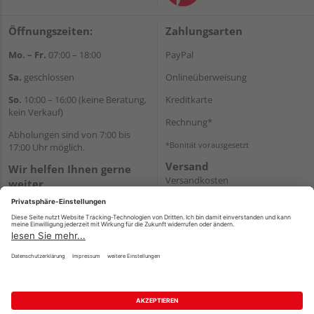
Öffnungszeiten:
Zahlungsarten
Mo. – Fr.
07:00 – 18:00
PayPal
Sa.
geschlossen
Onlineüberweisung
So.
10:00 – 16:00 (keine Beratung,
Kreditkarte
kein Verkauf)
Rechnung*
Abholungen sind von 7:00 bis
*Bonität vorausgesetzt
17:00 Uhr möglich.
Versand
Wir helfen Ihnen gerne
Versandkosten
weiter
Tel.:
+49 2462 99099
E-Mail:
shop@wicht24.de
WhatsApp
Impressum
AGB
Widerruf
Datenschutz
Reservierungsbedingungen
Vertrag widerrufen