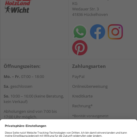
KG
Wedauer Str. 3
41836 Hückelhoven
Öffnungszeiten:
Zahlungsarten
Mo. – Fr.
07:00 – 18:00
PayPal
Sa.
geschlossen
Onlineüberweisung
So.
10:00 – 16:00 (keine Beratung,
Kreditkarte
kein Verkauf)
Rechnung*
Abholungen sind von 7:00 bis
*Bonität vorausgesetzt
17:00 Uhr möglich.
Versand
Wir helfen Ihnen gerne
Versandkosten
weiter