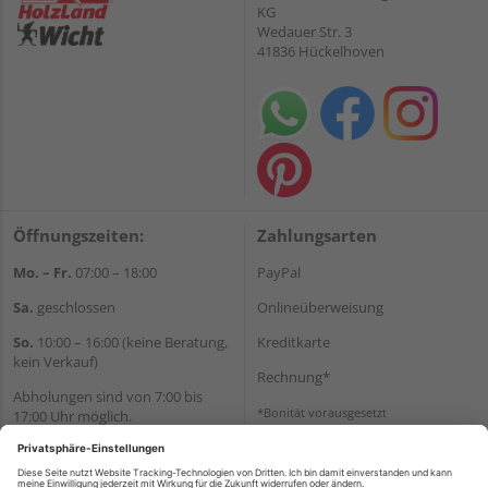
KG
Wedauer Str. 3
41836 Hückelhoven
Öffnungszeiten:
Zahlungsarten
Mo. – Fr.
07:00 – 18:00
PayPal
Sa.
geschlossen
Onlineüberweisung
So.
10:00 – 16:00 (keine Beratung,
Kreditkarte
kein Verkauf)
Rechnung*
Abholungen sind von 7:00 bis
*Bonität vorausgesetzt
17:00 Uhr möglich.
Versand
Wir helfen Ihnen gerne
Versandkosten
weiter