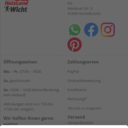
KG
Wedauer Str. 3
41836 Hückelhoven
Öffnungszeiten:
Zahlungsarten
Mo. – Fr.
07:00 – 18:00
PayPal
Sa.
geschlossen
Onlineüberweisung
So.
10:00 – 16:00 (keine Beratung,
Kreditkarte
kein Verkauf)
Rechnung*
Abholungen sind von 7:00 bis
*Bonität vorausgesetzt
17:00 Uhr möglich.
Versand
Wir helfen Ihnen gerne
Versandkosten
weiter