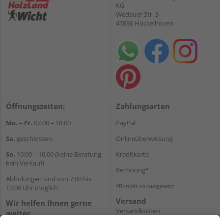
KG
Wedauer Str. 3
41836 Hückelhoven
Öffnungszeiten:
Zahlungsarten
Mo. – Fr.
07:00 – 18:00
PayPal
Sa.
geschlossen
Onlineüberweisung
So.
10:00 – 16:00 (keine Beratung,
Kreditkarte
kein Verkauf)
Rechnung*
Abholungen sind von 7:00 bis
*Bonität vorausgesetzt
17:00 Uhr möglich.
Versand
Wir helfen Ihnen gerne
Versandkosten
weiter