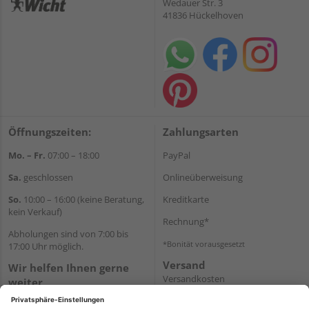
Wedauer Str. 3
41836 Hückelhoven
Öffnungszeiten:
Zahlungsarten
Mo. – Fr.
07:00 – 18:00
PayPal
Sa.
geschlossen
Onlineüberweisung
So.
10:00 – 16:00 (keine Beratung,
Kreditkarte
kein Verkauf)
Rechnung*
Abholungen sind von 7:00 bis
*Bonität vorausgesetzt
17:00 Uhr möglich.
Versand
Wir helfen Ihnen gerne
Versandkosten
weiter
Tel.:
+49 2462 99099
E-Mail:
shop@wicht24.de