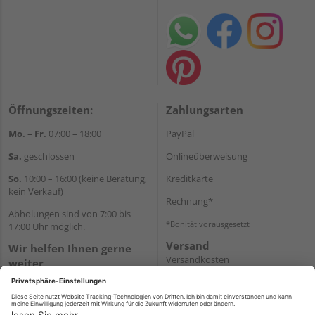
Öffnungszeiten:
Zahlungsarten
Mo. – Fr.
07:00 – 18:00
PayPal
Sa.
geschlossen
Onlineüberweisung
So.
10:00 – 16:00 (keine Beratung,
Kreditkarte
kein Verkauf)
Rechnung*
Abholungen sind von 7:00 bis
*Bonität vorausgesetzt
17:00 Uhr möglich.
Versand
Wir helfen Ihnen gerne
Versandkosten
weiter
Tel.:
+49 2462 99099
E-Mail:
shop@wicht24.de
WhatsApp