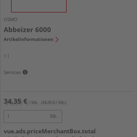
OSMO
Abbeizer 6000
Artikelinformationen
1 l
Services
34,35 €
/ Stk.
(34,35 € / Stk.)
Stk.
vue.ads.priceMerchantBox.total