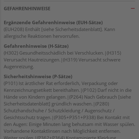
GEFAHRENHINWEISE
Ergänzende Gefahrenhinweise (EUH-Sätze)
(EUH208) Enthält [siehe Sicherheitsdatenblatt]. Kann
allergische Reaktionen hervorrufen.
Gefahrenhinweise (H-Sätze)
(H302) Gesundheitsschädlich bei Verschlucken.|(H315)
Verursacht Hautreizungen.|(H319) Verursacht schwere
Augenreizung.
Sicherheitshinweise (P-Sätze)
(P101) Ist ärztlicher Rat erforderlich, Verpackung oder
Kennzeichnungsetikett bereithalten.|(P102) Darf nicht in die
Hände von Kindern gelangen.|(P264) Nach Gebrauch [siehe
Sicherheitsdatenblatt] gründlich waschen.|(P280)
Schutzhandschuhe / Schutzkleidung / Augenschutz /
Gesichtsschutz tragen.|(P305+P351+P338) Bei Kontakt mit
den Augen: Einige Minuten lang behutsam mit Wasser spülen.
Vorhandene Kontaktlinsen nach Möglichkeit entfernen.
Weiter spülen.|(P362+P364) Kontaminierte Kleidung